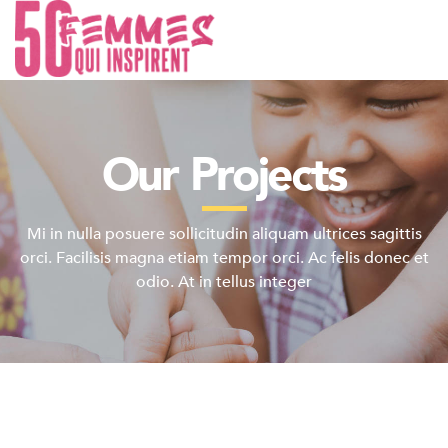
Our Projects
Mi in nulla posuere sollicitudin aliquam ultrices sagittis
orci. Facilisis magna etiam tempor orci. Ac felis donec et
odio. At in tellus integer